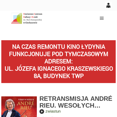
0
0,00
'
Główne
PLN
NA CZAS REMONTU KINO ŁYDYNIA
14
53
FUNKCJONUJE POD TYMCZASOWYM
ADRESEM:
UL. JÓZEFA IGNACEGO KRASZEWSKIEGO
8A, BUDYNEK TWP
RETRANSMISJA ANDRÉ
RIEU. WESOŁYCH
ŚWIĄT!
zwiastun