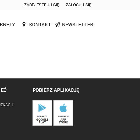
ZAREJESTRUJ SIĘ
ZALOGUJ SIĘ
0
RNETY
KONTAKT
NEWSLETTER
0,00
PLN
14
54
IEĆ
POBIERZ APLIKACJĘ
IŻKACH