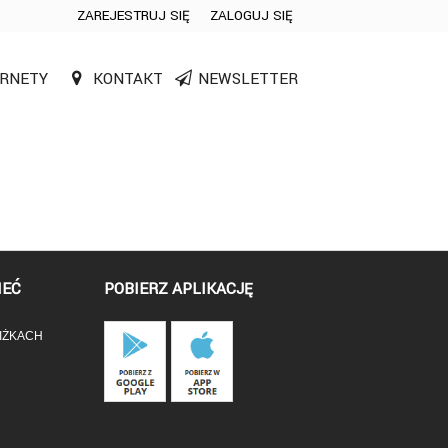
ZAREJESTRUJ SIĘ
ZALOGUJ SIĘ
0
RNETY
KONTAKT
NEWSLETTER
0,00
PLN
14
53
IEĆ
POBIERZ APLIKACJĘ
IŻKACH